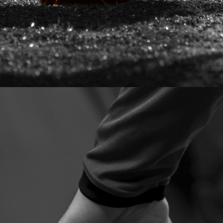
Kontakt
Spieler-Profil anlegen
Trainer-Profil anlegen
als Verein registrieren
Login
Kontakt
+49 40 8000 848 61
info@squadzone.com
SquadZone GmbH