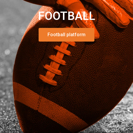
FOOTBALL
Beiträge
0
Antworten
Football platform
0
No topics
Schnellnavigation
Home