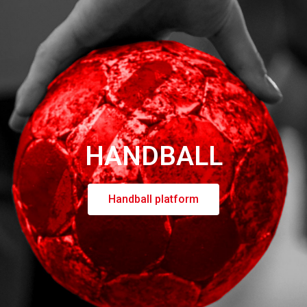
Stadthausbrücke 8
20355 Hamburg
Social Media
Instagram
HANDBALL
Facebook
TikTok
Handball platform
USPs Handballportal
Transparente Marktübersicht