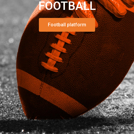
FOOTBALL
No one has replied to this topic.
Football platform
Schnellnavigation
Home
Kontakt
Spieler-Profil anlegen
Trainer-Profil anlegen