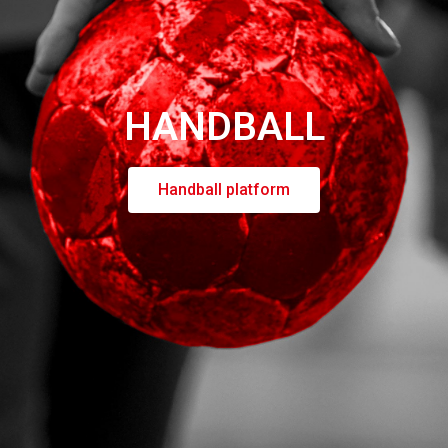
Social Media
Instagram
Facebook
HANDBALL
TikTok
Handball platform
USPs Handballportal
Transparente Marktübersicht
Volle Kostenkontrolle
Netzwerk und Scouting
Höhere Karrierechancen