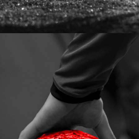
als Verein registrieren
Login
Kontakt
+49 40 8000 848 61
info@squadzone.com
SquadZone GmbH
Stadthausbrücke 8
20355 Hamburg