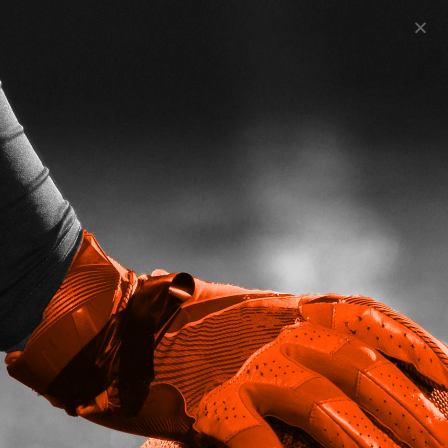
Vereinssuche Dänemark
Handballforum für Trainer
0
replies
0 likes
0 votes
296
views
usermind
5 Jahren
Hier kannst Du aktiv auf Vereinssuche in
Dänemark gehen und Dich bei anderen
Forummitgliedern erkundigen, wo Bedarf ist.
0
0
0