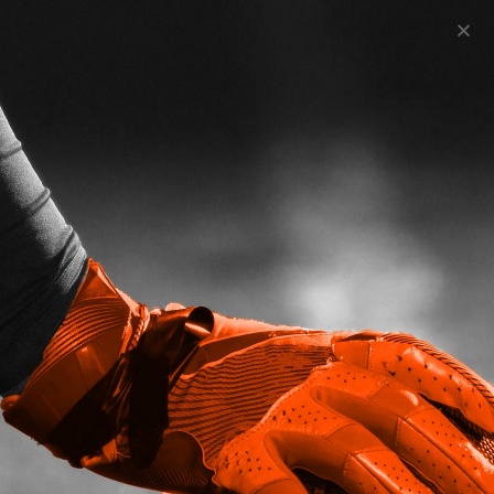
Vereinssuche
Deutschland Saarland
Handballforum für Spieler
0
replies
0 likes
0 votes
309
views
Squadzone
5 Jahren
Hier kannst Du aktiv auf Vereinssuche in Saarland
gehen und Dich bei anderen Forummitgliedern
erkundigen, wo Bedarf ist.
0
0
0