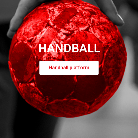
Social Media
Instagram
HANDBALL
Facebook
TikTok
Handball platform
USPs Handballportal
Transparente Marktübersicht
Volle Kostenkontrolle
Netzwerk und Scouting
Höhere Karrierechancen