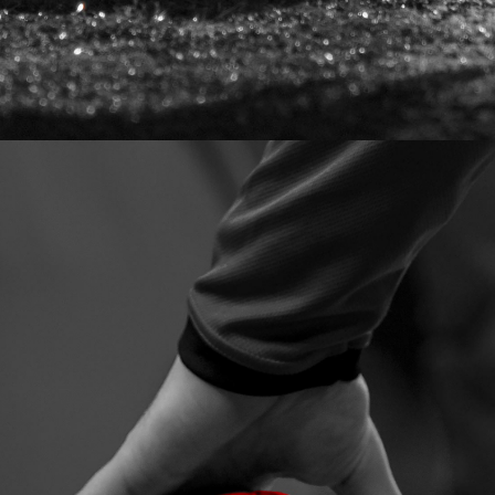
Trainer-Profil anlegen
als Verein registrieren
Login
Kontakt
+49 40 8000 848 61
info@squadzone.com
SquadZone GmbH
Stadthausbrücke 8
20355 Hamburg