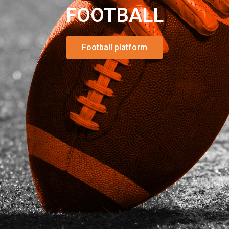
FOOTBALL
No one has replied to this topic.
Football platform
Schnellnavigation
Home
Kontakt
Spieler-Profil anlegen